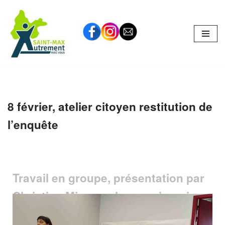
Aller
au
contenu
8 février, atelier citoyen restitution de
l’enquête
Travail en groupe, présentation par
Christine Minery, chacun s’exprime
et écrit des propositions sur des